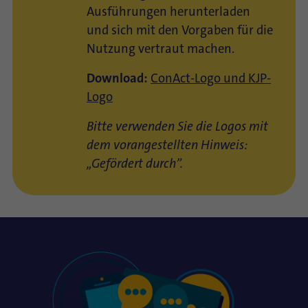
Ausführungen herunterladen
und sich mit den Vorgaben für die
Nutzung vertraut machen.
Download:
ConAct-Logo und KJP-
Logo
Bitte verwenden Sie die Logos mit
dem vorangestellten Hinweis:
„Gefördert durch”.