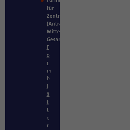
Formulare
für
Zentralstellen
(Antrag,
Mittelabruf,
Gesamtverwendungsnachweis)
F
o
r
m
b
l
ä
t
t
e
r