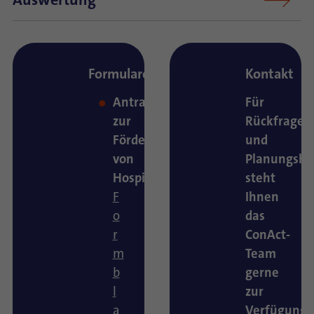
Formulare
Kontakt
Antrag
Für
zur
Rückfragen
Förderung
und
von
Planungshi
Hospitationen
steht
F
Ihnen
o
das
r
ConAct-
m
Team
b
gerne
l
zur
a
Verfügung.