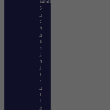
Sonderförderung
S
a
c
h
b
e
ri
c
h
t
s
r
a
s
t
e