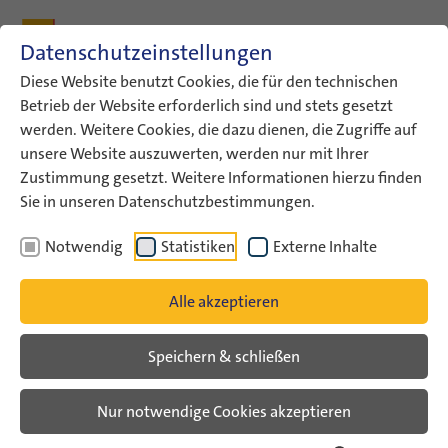
Zum Inhalt
Zum Hauptmenü
Zum Metamenü
Zum Fußleisten-Menü
Zu den Kontaktdaten
Datenschutzeinstellungen
Suche
Diese Website benutzt Cookies, die für den technischen
Betrieb der Website erforderlich sind und stets gesetzt
werden. Weitere Cookies, die dazu dienen, die Zugriffe auf
ConAct
Aktuelles
YouTopics
unsere Website auszuwerten, werden nur mit Ihrer
OUR PLANET – OUR MISSION: The…
Zustimmung gesetzt. Weitere Informationen hierzu finden
Sie in unseren Datenschutzbestimmungen.
OUR PLANET – OUR MISSION:
Notwendig
Statistiken
Externe Inhalte
The Climate Crisis
*sustainability *ecology *environment
Alle akzeptieren
*global warming *climate change *crisis
Speichern & schließen
*consumption *climate activism
Nur notwendige Cookies akzeptieren
Young people have made