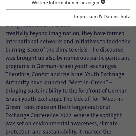
remarkable advances to change
Weitere Informationen anzeigen
the discourse about climate and
sustainability in the last years.
Impressum & Datenschutz
Using resourcefulness and
creativity beyond imagination, they have formed
international networks and initiatives to tackle the
burning issue of the climate crisis. The discourse
was brought up also by numerous participants and
programs in German-Israeli youth exchanges.
Therefore, ConAct and the Israel Youth Exchnage
Authority have launched “Meet-in-Green” –
bringing sustainability to the forefront of German-
Israeli youth exchange. The kick-off for “Meet-in-
Green” took place on the Intergenerational
Exchange Conference 2022, where the spotlight
was set on environmental awareness, climate
protection and sustainability. It marked the