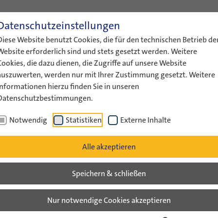
Datenschutzeinstellungen
ENGLISH
LEICHTE SPRACHE
GEBÄRDENS
Diese Website benutzt Cookies, die für den technischen Betrieb de
ÜBER UNS
AKTUELLES
FÖRDERUNG
AUSTAUS
Website erforderlich sind und stets gesetzt werden. Weitere
Cookies, die dazu dienen, die Zugriffe auf unsere Website
auszuwerten, werden nur mit Ihrer Zustimmung gesetzt. Weitere
Informationen hierzu finden Sie in unseren
Datenschutzbestimmungen.
Notwendig
Statistiken
Externe Inhalte
Alle akzeptieren
hte von ConAct zum Download:
Speichern & schließen
Nur notwendige Cookies akzeptieren