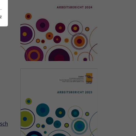
z
usch