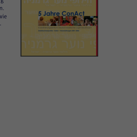
n.
wie
-