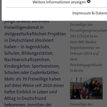
Nadev
– Komm mit, steh auf
Weitere Informationen anzeigen
Freiwilliger
Rahmen und
Impressum & Datens
Netzwerk für jährlich 10-20
junge Israelis, die einen
Freiwillige der
Freiwilligendienst in
Freiwilligengeneratio
zivilgesellschaftlichen Projekten
2013/2014 beim
in Deutschland absolviert
Kom-Mit-Nadev
haben – in Jugendclubs,
Begleitseminar im
Schulen, Bildungsstätten,
Februar 2014 auf
dem
Nachbarschaftszentren,
Reichstagsgebäude
Kindergärten, Sportvereinen,
in Berlin
Schulen oder Gedenkstätten.
Mehr als 70 Freiwillige haben
auf diese Weise seit 2010 einen
tiefen Einblick in Leben und
Alltag in Deutschland
Freiwillige der
bekommen, inmitten der