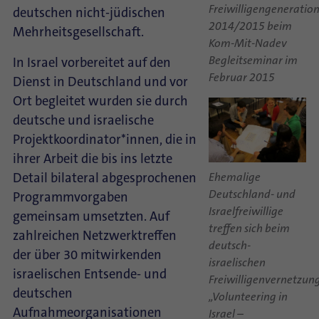
Freiwilligengeneratio
deutschen nicht-jüdischen
2014/2015 beim
Mehrheitsgesellschaft.
Kom-Mit-Nadev
Begleitseminar im
In Israel vorbereitet auf den
Februar 2015
Dienst in Deutschland und vor
Ort begleitet wurden sie durch
deutsche und israelische
Projektkoordinator*innen, die in
ihrer Arbeit die bis ins letzte
Detail bilateral abgesprochenen
Ehemalige
Deutschland- und
Programmvorgaben
Israelfreiwillige
gemeinsam umsetzten. Auf
treffen sich beim
zahlreichen Netzwerktreffen
deutsch-
der über 30 mitwirkenden
israelischen
israelischen Entsende- und
Freiwilligenvernetzun
deutschen
„Volunteering in
Aufnahmeorganisationen
Israel –