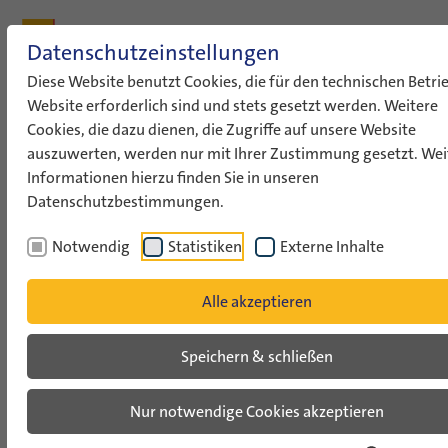
Zum Inhalt
Zum Hauptmenü
Zum Metamenü
Zum Fußleisten-Menü
Zu den Kontaktdaten
Datenschutzeinstellungen
Suche
Diese Website benutzt Cookies, die für den technischen Betri
Website erforderlich sind und stets gesetzt werden. Weitere
Cookies, die dazu dienen, die Zugriffe auf unsere Website
ConAct
Austausch planen
Israel individuell
auszuwerten, werden nur mit Ihrer Zustimmung gesetzt. Wei
Freiwilligendienst
Kom-Mit-Nadev
Informationen hierzu finden Sie in unseren
Datenschutzbestimmungen.
Kom-Mit-Nadev (2010-2015)
Notwendig
Statistiken
Externe Inhalte
Deutsch-Israelisches
Alle akzeptieren
Freiwilligenprogramm für junge
Israelis in Deutschland
Speichern & schließen
Fünf Jahre lang von 2010-2015
Nur notwendige Cookies akzeptieren
war das Programm
Kom-Mit-