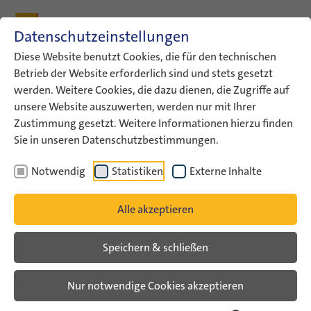
Zum Inhalt
Zum Hauptmenü
Zum Metamenü
Zum Fußleisten-Menü
Zu den Kontaktdaten
Datenschutzeinstellungen
Suche
Diese Website benutzt Cookies, die für den technischen
Betrieb der Website erforderlich sind und stets gesetzt
werden. Weitere Cookies, die dazu dienen, die Zugriffe auf
ConAct
ConAct: Kontakt
unsere Website auszuwerten, werden nur mit Ihrer
Zustimmung gesetzt. Weitere Informationen hierzu finden
Kontakt
Sie in unseren Datenschutzbestimmungen.
Notwendig
Statistiken
Externe Inhalte
ConAct - Koordinierungszentrum Deutsch-
Israelischer Jugendaustausch
Alle akzeptieren
Tel.: +49 3491 4202-60
Speichern & schließen
Fax: +49 3491 4202-70
E-Mail:
info[at]conact-org.de
Nur notwendige Cookies akzeptieren
Website:
www.conact-org.de