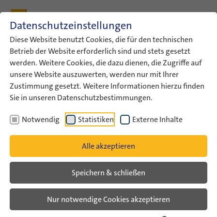
Zum Inhalt
Zum Hauptmenü
Zum Metamenü
Zum Fußleisten-Menü
Zu den Kontaktdaten
Datenschutzeinstellungen
Suche
Diese Website benutzt Cookies, die für den technischen
Betrieb der Website erforderlich sind und stets gesetzt
werden. Weitere Cookies, die dazu dienen, die Zugriffe auf
ConAct
Förderung
Austauschprogramme
unsere Website auszuwerten, werden nur mit Ihrer
Gemeinsame Bestimmungen
Zustimmung gesetzt. Weitere Informationen hierzu finden
Sie in unseren Datenschutzbestimmungen.
Gemeinsame Bestimmungen
Notwendig
Statistiken
Externe Inhalte
für den deutsch-israelischen
Jugendaustausch
Alle akzeptieren
Speichern & schließen
Hier finden Sie die „Gemeinsamen
Bestimmungen für den deutsch-
Nur notwendige Cookies akzeptieren
israelischen Jugendaustausch“,
welche die inhaltliche Grundlage