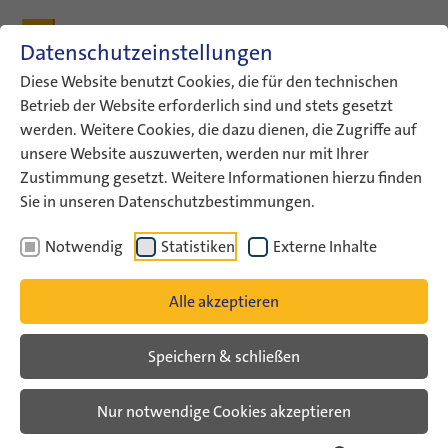
Zum Inhalt
Zum Hauptmenü
Zum Metamenü
Zum Fußleisten-Menü
Zu den Kontaktdaten
Datenschutzeinstellungen
Suche
Diese Website benutzt Cookies, die für den technischen
Betrieb der Website erforderlich sind und stets gesetzt
werden. Weitere Cookies, die dazu dienen, die Zugriffe auf
ConAct
Über uns
Archiv
Veranstaltungsarchiv
unsere Website auszuwerten, werden nur mit Ihrer
„…it puts you in the driver‘s…
Zustimmung gesetzt. Weitere Informationen hierzu finden
Sie in unseren Datenschutzbestimmungen.
Veranstaltungsarchiv
Notwendig
Statistiken
Externe Inhalte
„…it puts you in the driver‘s
Alle akzeptieren
seat…“
Speichern & schließen
Veranstaltungsarchiv
Nur notwendige Cookies akzeptieren
Fachkräfte aus Deutschland und Israel
gewinnen Einblicke in diversitätsbewusste