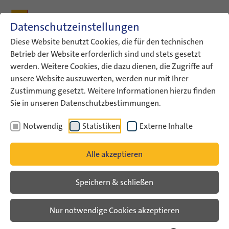
Zum Inhalt
Zum Hauptmenü
Zum Metamenü
Zum Fußleisten-Menü
Zu den Kontaktdaten
Datenschutzeinstellungen
Suche
Diese Website benutzt Cookies, die für den technischen
Betrieb der Website erforderlich sind und stets gesetzt
werden. Weitere Cookies, die dazu dienen, die Zugriffe auf
ConAct
Aktuelles
Uriel Kashi
unsere Website auszuwerten, werden nur mit Ihrer
Zustimmung gesetzt. Weitere Informationen hierzu finden
Israel nach dem 7. Oktober –
Sie in unseren Datenschutzbestimmungen.
Stimmen aus Jugendarbeit und
Notwendig
Statistiken
Externe Inhalte
Gesellschaft
Alle akzeptieren
Veranstaltungsarchiv
Speichern & schließen
Online-Gespräch mit Uriel Kashi
Nur notwendige Cookies akzeptieren
**English version below**