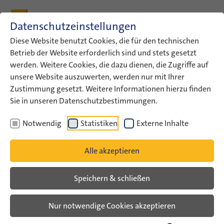
Zum Inhalt
Zum Hauptmenü
Zum Metamenü
Zum Fußleisten-Menü
Zu den Kontaktdaten
Datenschutzeinstellungen
Suche
Diese Website benutzt Cookies, die für den technischen
Betrieb der Website erforderlich sind und stets gesetzt
werden. Weitere Cookies, die dazu dienen, die Zugriffe auf
ConAct
Aktuelles
ConAct-News
unsere Website auszuwerten, werden nur mit Ihrer
Trilaterale Jugendbegegnung…
Zustimmung gesetzt. Weitere Informationen hierzu finden
Sie in unseren Datenschutzbestimmungen.
ConAct-News
Notwendig
Statistiken
Externe Inhalte
Trilaterale Jugendbegegnung
Alle akzeptieren
mit Marokko gestartet
Speichern & schließen
Jugendliche aus der niedersächsischen
Stadt Syke begegnen jungen Menschen
Nur notwendige Cookies akzeptieren
aus Marokko und Israel