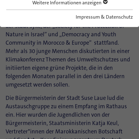
Weitere Informationen anzeigen
Am 25. Oktober war ConAct zu Gast in der Stadt
Impressum & Datenschutz
Syke, wo das trilaterale Austauschprojekt zwischen
der Stadt Syke, der „Society for the Protection of
Nature in Israel” und „Democracy and Youth
Community in Morocco & Europe” stattfand.
Mehr als 30 junge Menschen diskutierten in einer
Klimakonferenz Themen des Umweltschutzes und
initiierten eigene grüne Projekte, die in den
folgenden Monaten parallel in den drei Ländern
umgesetzt werden sollen.
Die Bürgermeisterin der Stadt Suse Laue lud die
Austauschgruppe zu einem Empfang im Rathaus
ein. Hier wurden die Jugendlichen von der
Bürgermeisterin, Staatsministerin Katja Keul,
Vertreter*innen der Marokkanischen Botschaft