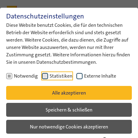
Zum Inhalt
Zum Hauptmenü
Zum Metamenü
Zum Fußleisten-Menü
Zu den Kontaktdaten
Datenschutzeinstellungen
Suche
Diese Website benutzt Cookies, die für den technischen
Betrieb der Website erforderlich sind und stets gesetzt
werden. Weitere Cookies, die dazu dienen, die Zugriffe auf
ConAct
Aktuelles
ConAct-News
Neu: Israelische…
unsere Website auszuwerten, werden nur mit Ihrer
Zustimmung gesetzt. Weitere Informationen hierzu finden
ConAct-News
Sie in unseren Datenschutzbestimmungen.
Notwendig
Statistiken
Externe Inhalte
Neu: Israelische
Jugendgruppen dürfen wieder
Alle akzeptieren
nach Deutschland reisen
Speichern & schließen
Beschränkung des Israelischen
Nur notwendige Cookies akzeptieren
Erziehungsministeriums wurde
aufgehoben