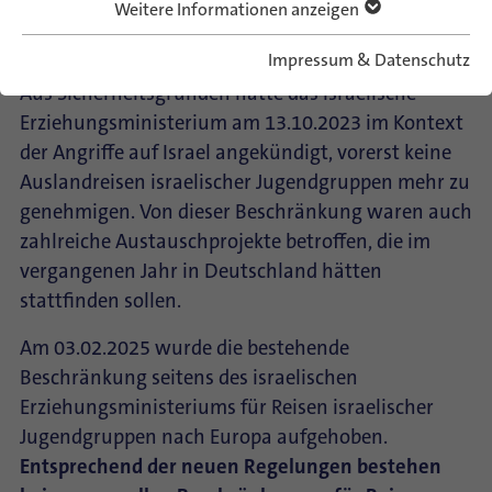
Weitere Informationen anzeigen
(Stand: 03.02.2025)
Impressum & Datenschutz
Aus Sicherheitsgründen hatte das israelische
Erziehungsministerium am 13.10.2023 im Kontext
der Angriffe auf Israel angekündigt, vorerst keine
Auslandreisen israelischer Jugendgruppen mehr zu
genehmigen. Von dieser Beschränkung waren auch
zahlreiche Austauschprojekte betroffen, die im
vergangenen Jahr in Deutschland hätten
stattfinden sollen.
Am 03.02.2025 wurde die bestehende
Beschränkung seitens des israelischen
Erziehungsministeriums für Reisen israelischer
Jugendgruppen nach Europa aufgehoben.
Entsprechend der neuen Regelungen bestehen