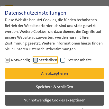
Zum Inhalt
Zum Hauptmenü
Zum Metamenü
Zum Fußleisten-Menü
Zu den Kontaktdaten
Datenschutzeinstellungen
Suche
Diese Website benutzt Cookies, die für den technischen
Betrieb der Website erforderlich sind und stets gesetzt
werden. Weitere Cookies, die dazu dienen, die Zugriffe auf
ConAct
Aktuelles
ConAct-News
unsere Website auszuwerten, werden nur mit Ihrer
Israel nach dem 7. Oktober –…
Zustimmung gesetzt. Weitere Informationen hierzu finden
Sie in unseren Datenschutzbestimmungen.
ConAct-News
Notwendig
Statistiken
Externe Inhalte
Israel nach dem 7. Oktober –
Alle akzeptieren
Stimmen aus Jugendarbeit und
Gesellschaft
Speichern & schließen
Nur notwendige Cookies akzeptieren
Veranstaltungsarchiv