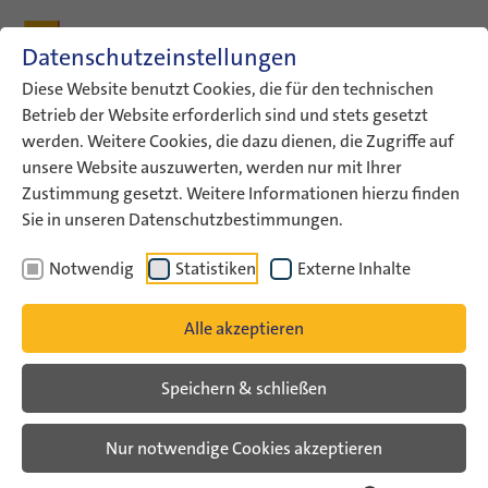
Zum Inhalt
Zum Hauptmenü
Zum Metamenü
Zum Fußleisten-Menü
Zu den Kontaktdaten
Datenschutzeinstellungen
Suche
Diese Website benutzt Cookies, die für den technischen
Betrieb der Website erforderlich sind und stets gesetzt
werden. Weitere Cookies, die dazu dienen, die Zugriffe auf
ConAct
Aktuelles
ConAct-Termine
unsere Website auszuwerten, werden nur mit Ihrer
Sichtbar Handeln! Umgehen mit…
Zustimmung gesetzt. Weitere Informationen hierzu finden
Sie in unseren Datenschutzbestimmungen.
Sichtbar Handeln! Umgehen
Notwendig
Statistiken
Externe Inhalte
mit Antisemitismus in Jugend-
und Bildungsarbeit
Alle akzeptieren
Diskursprojektrunde 2026: Dreiteilige
Speichern & schließen
Fortbildung für Fachkräfte der Jugend-
und Bildungsarbeit in Deutschland
Nur notwendige Cookies akzeptieren