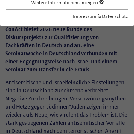
Weitere Informationen anzeigen
Datum
16.–18.09.2026
Ort
Lutherstadt Wittenberg, Israel, Berlin
Impressum & Datenschutz
ConAct bietet 2026 neue Runde des
Diskursprojekts zur Qualifizierung von
Fachkräften in Deutschland an: eine
Seminarwoche in Deutschland verbunden mit
einer Begegnungsreise nach Israel und einem
Seminar zum Transfer in die Praxis.
Antisemitische und israelfeindliche Einstellungen
sind in Deutschland zunehmend verbreitet.
Negative Zuschreibungen, Verschwörungsmythen
und Hetze gegen Jüdinnen*Juden zeigen immer
wieder aufs Neue, wie virulent das Problem ist. Die
stark gestiegenen Zahlen antisemitischer Vorfälle
in Deutschland nach dem terroristischen Angriff