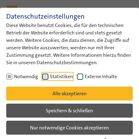
Zum Inhalt
Zum Hauptmenü
Zum Metamenü
Zum Fußleisten-Menü
Zu den Kontaktdaten
Datenschutzeinstellungen
Suche
Diese Website benutzt Cookies, die für den technischen
Betrieb der Website erforderlich sind und stets gesetzt
werden. Weitere Cookies, die dazu dienen, die Zugriffe auf
ConAct
Leichte Sprache
unsere Website auszuwerten, werden nur mit Ihrer
Erklärung: So benutzen Sie…
Zustimmung gesetzt. Weitere Informationen hierzu finden
Sie in unseren Datenschutzbestimmungen.
Willkommen auf der
Notwendig
Statistiken
Externe Inhalte
Internet∙seite von ConAct!
Alle akzeptieren
Wir erklären Ihnen jetzt die Start∙seite.
Speichern & schließen
Nur notwendige Cookies akzeptieren
Zuerst erklären wir den
oberen Teil der Start∙seite
.