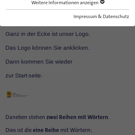
Weitere Informationen anzeigen
Der Teil ist auf jeder Seite gleich.
Impressum & Datenschutz
Ganz in der Ecke ist unser Logo.
Das Logo können Sie anklicken.
Dann kommen Sie wieder
zur Start∙seite.
Daneben stehen
zwei Reihen mit Wörtern
.
Dies ist die
eine Reihe
mit Wörtern: