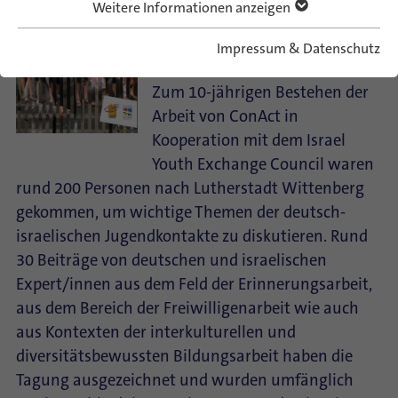
zu wichtigen Themen im
Weitere Informationen anzeigen
deutsch-israelischen
Impressum & Datenschutz
Jugendaustausch
Zum 10-jährigen Bestehen der
Arbeit von ConAct in
Kooperation mit dem Israel
Youth Exchange Council waren
rund 200 Personen nach Lutherstadt Wittenberg
gekommen, um wichtige Themen der deutsch-
israelischen Jugendkontakte zu diskutieren. Rund
30 Beiträge von deutschen und israelischen
Expert/innen aus dem Feld der Erinnerungsarbeit,
aus dem Bereich der Freiwilligenarbeit wie auch
aus Kontexten der interkulturellen und
diversitätsbewussten Bildungsarbeit haben die
Tagung ausgezeichnet und wurden umfänglich