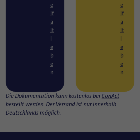
e
e
lf
lf
a
a
lt
lt
l
l
e
e
b
b
e
e
n
n
Die Dokumentation kann kostenlos bei
ConAct
bestellt werden. Der Versand ist nur innerhalb
Deutschlands möglich.