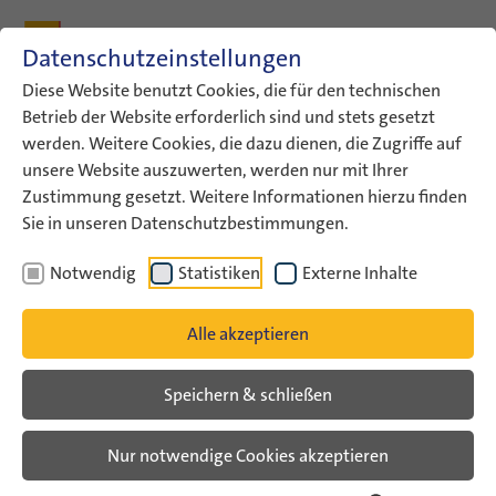
Zum Inhalt
Zum Hauptmenü
Zum Metamenü
Zum Fußleisten-Menü
Zu den Kontaktdaten
Datenschutzeinstellungen
Suche
Diese Website benutzt Cookies, die für den technischen
Betrieb der Website erforderlich sind und stets gesetzt
werden. Weitere Cookies, die dazu dienen, die Zugriffe auf
ConAct
Materialien
ConAct-Materialien
unsere Website auszuwerten, werden nur mit Ihrer
Gemeinsam erinnern –…
Zustimmung gesetzt. Weitere Informationen hierzu finden
Sie in unseren Datenschutzbestimmungen.
Gemeinsam erinnern – Engagement
Notwendig
Statistiken
Externe Inhalte
teilen – Vielfalt leben
Dokumentation zur Deutsch-Israelischen
Alle akzeptieren
Fachtagung im November 2011 in
Lutherstadt Wittenberg (Veröffentlichung:
Speichern & schließen
Mai 2013)
Nur notwendige Cookies akzeptieren
Eine bleibende Handreichung