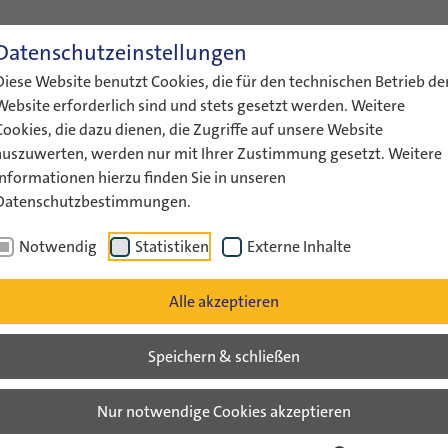
Datenschutzeinstellungen
ENGLISH
LEICHTE SPRACHE
GEBÄRDENS
Diese Website benutzt Cookies, die für den technischen Betrieb de
ÜBER UNS
AKTUELLES
FÖRDERUNG
AUSTAUS
Website erforderlich sind und stets gesetzt werden. Weitere
Cookies, die dazu dienen, die Zugriffe auf unsere Website
auszuwerten, werden nur mit Ihrer Zustimmung gesetzt. Weitere
Informationen hierzu finden Sie in unseren
Datenschutzbestimmungen.
Veranstaltungsarchiv Liste
Notwendig
Statistiken
Externe Inhalte
v
Alle akzeptieren
Speichern & schließen
iwillig nach Israel - jetzt?" Seminar zur 
willigenarbeit junger Deutscher in Israel
Nur notwendige Cookies akzeptieren
eptember 2003