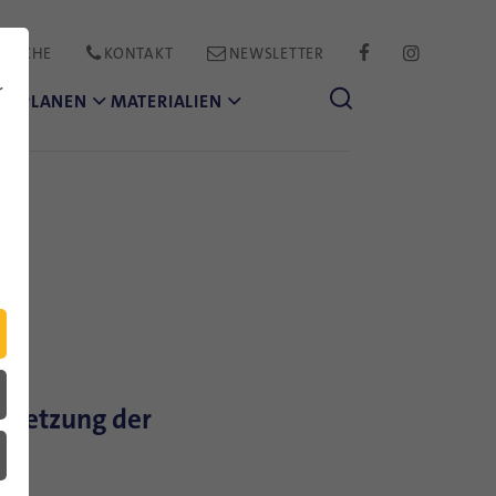
PRACHE
KONTAKT
NEWSLETTER
FACEBOOK
INSTAGR
r
CH PLANEN
MATERIALIEN
Vernetzung der