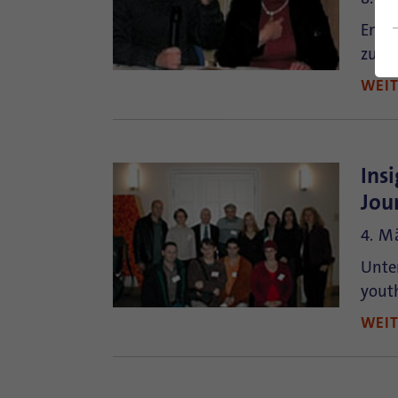
Entse
zukü
WEI
Ins
Jou
4. M
Unter
yout
WEI