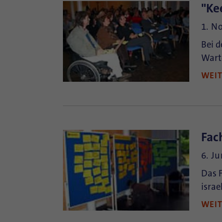
"Ke
1. N
Bei d
Warte
WEI
Fac
6. J
Das F
israe
WEI