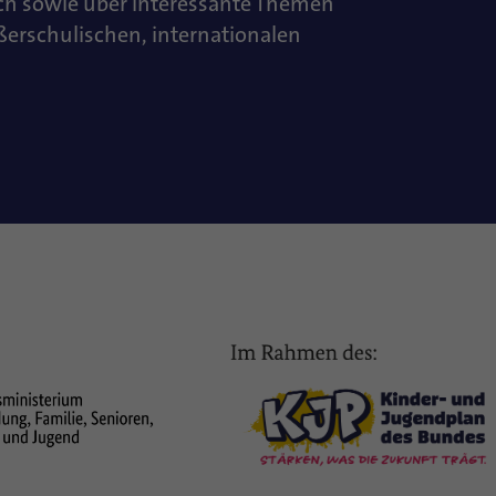
ch sowie über interessante Themen
ußerschulischen, internationalen