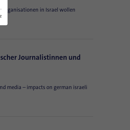
-Organisationen in Israel wollen
z
ischer Journalistinnen und
 and media – impacts on german israeli