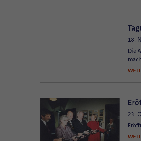
Tag
18. 
Die 
mach
WEI
Erö
23. 
Eröf
WEI