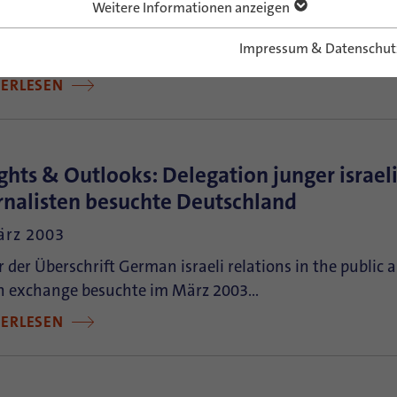
Weitere Informationen anzeigen
ndeorganisationen und VertreterInnen von Freiwilligen
Impressum & Datenschut
nftig stärker zusammenzuarbeiten. Dies war…
TERLESEN
ights & Outlooks: Delegation junger israel
rnalisten besuchte Deutschland
ärz 2003
 der Überschrift German israeli relations in the public
h exchange besuchte im März 2003…
TERLESEN