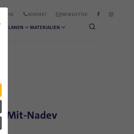
PRACHE
KONTAKT
NEWSLETTER
FACEBOOK
INSTAGR
r
CH PLANEN
MATERIALIEN
m-Mit-Nadev