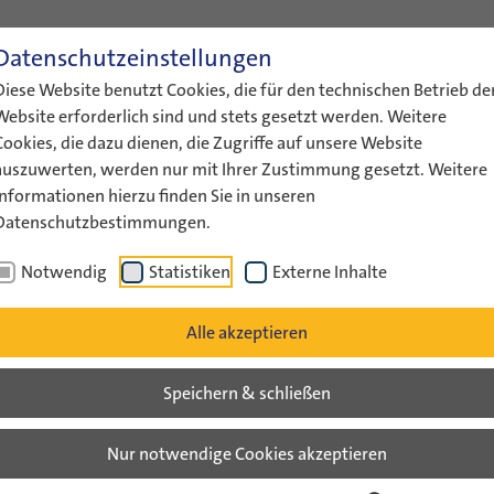
Datenschutzeinstellungen
ENGLISH
LEICHTE SPRACHE
GEBÄRDENS
Diese Website benutzt Cookies, die für den technischen Betrieb de
ÜBER UNS
AKTUELLES
FÖRDERUNG
AUSTAUS
Website erforderlich sind und stets gesetzt werden. Weitere
Cookies, die dazu dienen, die Zugriffe auf unsere Website
auszuwerten, werden nur mit Ihrer Zustimmung gesetzt. Weitere
Informationen hierzu finden Sie in unseren
Datenschutzbestimmungen.
Willkommen zu Haus!…
Notwendig
Statistiken
Externe Inhalte
v
Alle akzeptieren
Speichern & schließen
! Abschlussseminar der Ko
Nur notwendige Cookies akzeptieren
12 in Israel