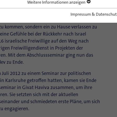
Weitere Informationen anzeigen
Impressum & Datenschut
 zu kommen, sondern ein zu Hause verlassen zu
 seine Gefühle bei der Rückkehr nach Israel
6 israelische Freiwillige auf den Weg nach
gen Freiwilligendienst in Projekten der
hren. Mit dem Abschlussseminar ging nun das
ev zu Ende.
m Juli 2012 zu einem Seminar zur politischen
n Karlsruhe getroffen hatten, kamen sie Ende
seminar in Givat Haviva zusammen, um ihre
en. Sie setzten sich mit der aktuellen
auseinander und schmiedeten erste Pläne, um sich
 zu engagieren.