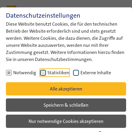
Zum Inhalt
Zum Hauptmenü
Zum Metamenü
Zum Fußleisten-Menü
Zu den Kontaktdaten
Datenschutzeinstellungen
Suche
Diese Website benutzt Cookies, die für den technischen
Betrieb der Website erforderlich sind und stets gesetzt
werden. Weitere Cookies, die dazu dienen, die Zugriffe auf
ConAct
Über uns
Archiv
Veranstaltungsarchiv
unsere Website auszuwerten, werden nur mit Ihrer
WE ARE CONNECTED!…
Zustimmung gesetzt. Weitere Informationen hierzu finden
Sie in unseren Datenschutzbestimmungen.
Veranstaltungsarchiv
Notwendig
Statistiken
Externe Inhalte
WE ARE CONNECTED! German-
Alle akzeptieren
Israeli Youth Exchange in
Support for Israel
Speichern & schließen
Nur notwendige Cookies akzeptieren
Veranstaltungsarchiv