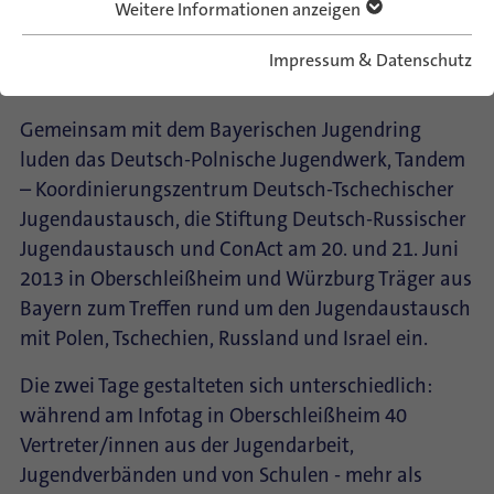
Weitere Informationen anzeigen
Würzburg
Impressum & Datenschutz
Veranstaltungsarchiv
Gemeinsam mit dem Bayerischen Jugendring
luden das Deutsch-Polnische Jugendwerk, Tandem
– Koordinierungszentrum Deutsch-Tschechischer
Jugendaustausch, die Stiftung Deutsch-Russischer
Jugendaustausch und ConAct am 20. und 21. Juni
2013 in Oberschleißheim und Würzburg Träger aus
Bayern zum Treffen rund um den Jugendaustausch
mit Polen, Tschechien, Russland und Israel ein.
Die zwei Tage gestalteten sich unterschiedlich:
während am Infotag in Oberschleißheim 40
Vertreter/innen aus der Jugendarbeit,
Jugendverbänden und von Schulen - mehr als