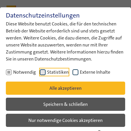
Zum Inhalt
Zum Hauptmenü
Zum Metamenü
Zum Fußleisten-Menü
Zu den Kontaktdaten
Datenschutzeinstellungen
Suche
Diese Website benutzt Cookies, die für den technischen
Betrieb der Website erforderlich sind und stets gesetzt
werden. Weitere Cookies, die dazu dienen, die Zugriffe auf
ConAct
Über uns
Archiv
Veranstaltungsarchiv
unsere Website auszuwerten, werden nur mit Ihrer
Viel Interesse an…
Zustimmung gesetzt. Weitere Informationen hierzu finden
Sie in unseren Datenschutzbestimmungen.
Veranstaltungsarchiv
Notwendig
Statistiken
Externe Inhalte
Viel Interesse an
Alle akzeptieren
internationaler Jugendarbeit in
Bayern! Info- und
Speichern & schließen
Vernetzungstage in
Nur notwendige Cookies akzeptieren
Oberschleißheim und