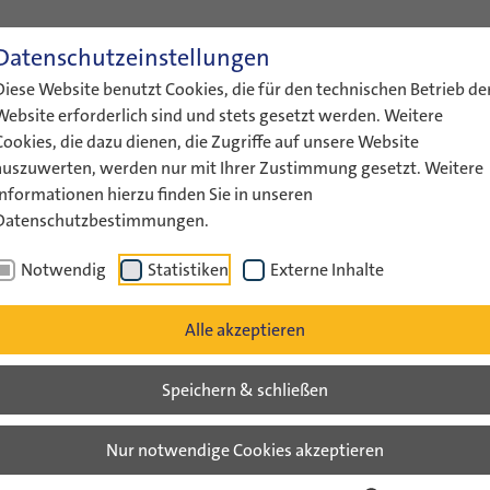
Datenschutzeinstellungen
ENGLISH
LEICHTE SPRACHE
GEBÄRDENS
Diese Website benutzt Cookies, die für den technischen Betrieb de
ÜBER UNS
AKTUELLES
FÖRDERUNG
AUSTAUS
Website erforderlich sind und stets gesetzt werden. Weitere
Cookies, die dazu dienen, die Zugriffe auf unsere Website
auszuwerten, werden nur mit Ihrer Zustimmung gesetzt. Weitere
Informationen hierzu finden Sie in unseren
Datenschutzbestimmungen.
Reflect and Plan - Mai…
Notwendig
Statistiken
Externe Inhalte
v
Alle akzeptieren
Speichern & schließen
Mai 2009 Verantwortliche im 
Nur notwendige Cookies akzeptieren
en sich in Tel Aviv