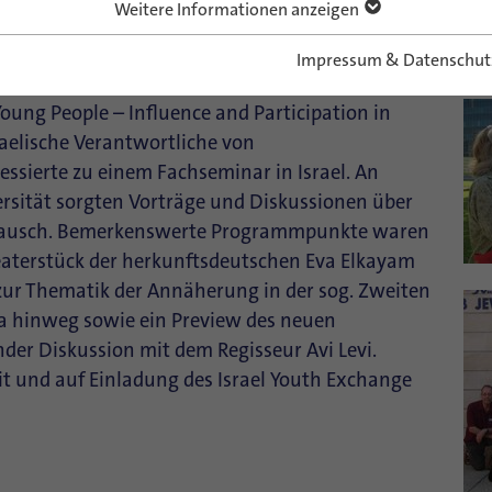
Weitere Informationen anzeigen
Impressum & Datenschut
ung People – Influence and Participation in
sraelische Verantwortliche von
ssierte zu einem Fachseminar in Israel. An
rsität sorgten Vorträge und Diskussionen über
tausch. Bemerkenswerte Programmpunkte waren
aterstück der herkunftsdeutschen Eva Elkayam
 zur Thematik der Annäherung in der sog. Zweiten
oa hinweg sowie ein Preview des neuen
der Diskussion mit dem Regisseur Avi Levi.
it und auf Einladung des Israel Youth Exchange