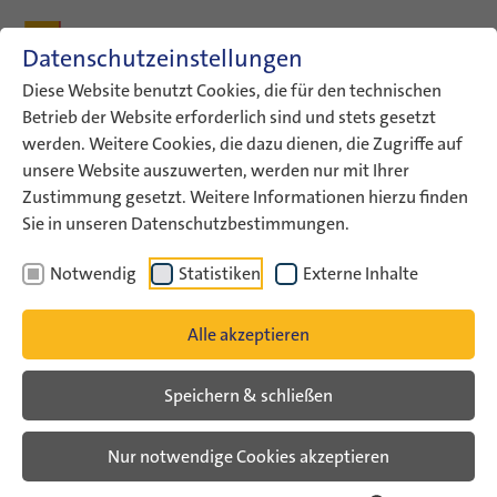
Zum Inhalt
Zum Hauptmenü
Zum Metamenü
Zum Fußleisten-Menü
Zu den Kontaktdaten
Datenschutzeinstellungen
Suche
Diese Website benutzt Cookies, die für den technischen
Betrieb der Website erforderlich sind und stets gesetzt
werden. Weitere Cookies, die dazu dienen, die Zugriffe auf
ConAct
Über uns
Archiv
Veranstaltungsarchiv
unsere Website auszuwerten, werden nur mit Ihrer
Parlamentarischer Abend zur…
Zustimmung gesetzt. Weitere Informationen hierzu finden
Sie in unseren Datenschutzbestimmungen.
Veranstaltungsarchiv
Notwendig
Statistiken
Externe Inhalte
Parlamentarischer Abend zur
Alle akzeptieren
Internationalen Jugendarbeit
Speichern & schließen
Veranstaltungsarchiv
Nur notwendige Cookies akzeptieren
Unter dem Motto Dialog als Prinzip -