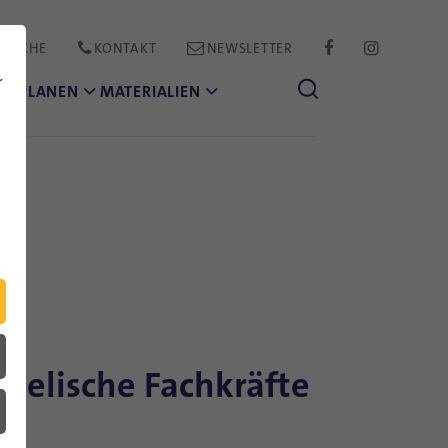
PRACHE
KONTAKT
NEWSLETTER
FACEBOOK
INSTAGR
r
CH PLANEN
MATERIALIEN
raelische Fachkräfte