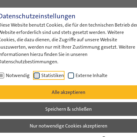
Datenschutzeinstellungen
ENGLISH
LEICHTE SPRACHE
GEBÄRDENS
Diese Website benutzt Cookies, die für den technischen Betrieb de
ÜBER UNS
AKTUELLES
FÖRDERUNG
AUSTAUS
Website erforderlich sind und stets gesetzt werden. Weitere
Cookies, die dazu dienen, die Zugriffe auf unsere Website
auszuwerten, werden nur mit Ihrer Zustimmung gesetzt. Weitere
Informationen hierzu finden Sie in unseren
Datenschutzbestimmungen.
"Leben wir in derselben…
Notwendig
Statistiken
Externe Inhalte
v
Alle akzeptieren
Speichern & schließen
ben Welt?" - Deutsche und is
Nur notwendige Cookies akzeptieren
rafen sich in Israel