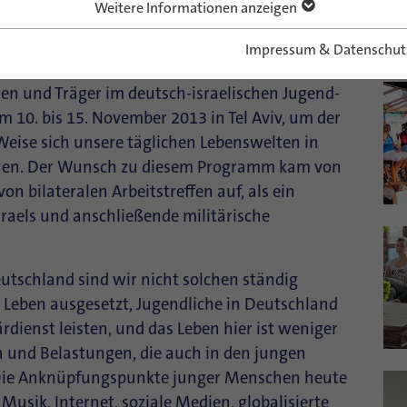
Weitere Informationen anzeigen
Impressum & Datenschut
nen und Träger im deutsch-israelischen Jugend-
 10. bis 15. November 2013 in Tel Aviv, um der
eise sich unsere täglichen Lebenswelten in
ichen. Der Wunsch zu diesem Programm kam von
on bilateralen Arbeitstreffen auf, als ein
raels und anschließende militärische
eutschland sind wir nicht solchen ständig
 Leben ausgesetzt, Jugendliche in Deutschland
rdienst leisten, und das Leben hier ist weniger
und Belastungen, die auch in den jungen
 Die Anknüpfungspunkte junger Menschen heute
Musik, Internet, soziale Medien, globalisierte