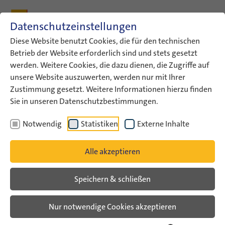
Zum Inhalt
Zum Hauptmenü
Zum Metamenü
Zum Fußleisten-Menü
Zu den Kontaktdaten
Datenschutzeinstellungen
Suche
Diese Website benutzt Cookies, die für den technischen
Betrieb der Website erforderlich sind und stets gesetzt
werden. Weitere Cookies, die dazu dienen, die Zugriffe auf
ConAct
Über uns
Archiv
Veranstaltungsarchiv
unsere Website auszuwerten, werden nur mit Ihrer
Israel nach dem 7. Oktober –…
Zustimmung gesetzt. Weitere Informationen hierzu finden
Sie in unseren Datenschutzbestimmungen.
Veranstaltungsarchiv
Notwendig
Statistiken
Externe Inhalte
Israel nach dem 7. Oktober –
Alle akzeptieren
Stimmen aus Jugendarbeit und
Gesellschaft
Speichern & schließen
Nur notwendige Cookies akzeptieren
Veranstaltungsarchiv