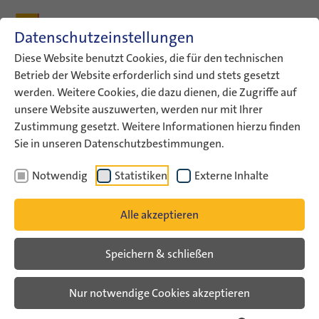
Zum Inhalt
Zum Hauptmenü
Zum Metamenü
Zum Fußleisten-Menü
Zu den Kontaktdaten
Datenschutzeinstellungen
Suche
Diese Website benutzt Cookies, die für den technischen
Betrieb der Website erforderlich sind und stets gesetzt
werden. Weitere Cookies, die dazu dienen, die Zugriffe auf
ConAct
Über uns
Archiv
Veranstaltungsarchiv
unsere Website auszuwerten, werden nur mit Ihrer
ConAct-Workshops auf…
Zustimmung gesetzt. Weitere Informationen hierzu finden
Sie in unseren Datenschutzbestimmungen.
Veranstaltungsarchiv
Notwendig
Statistiken
Externe Inhalte
ConAct-Workshops auf
Alle akzeptieren
KonfiCamps in Wittenberg
Speichern & schließen
Veranstaltungsarchiv
Nur notwendige Cookies akzeptieren
Jugendliche setzen sich mit jüdischem
Leben in Deutschland, mit Israel und