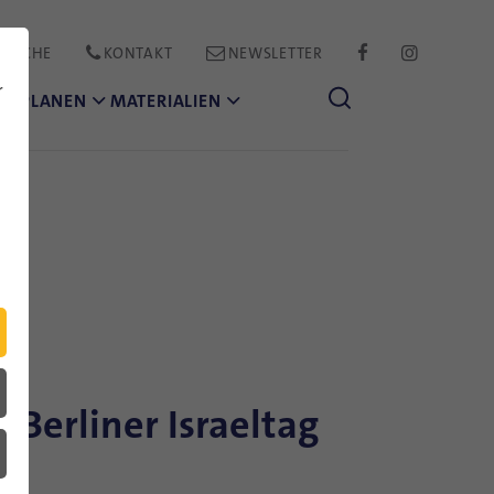
PRACHE
KONTAKT
NEWSLETTER
FACEBOOK
INSTAGR
r
CH PLANEN
MATERIALIEN
Berliner Israeltag