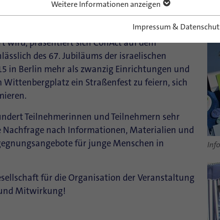
Weitere Informationen anzeigen
Impressum & Datenschut
ie Aufnahme diplomatischer Beziehungen
t wird, präsentiert sich ConAct auf dem
lässlich des 67. Jubiläums der israelischen
5 in Berlin mehr als zwanzig Einrichtungen und
ittenbergplatz ein Straßenfest zu feiern, sich
mieren.
undert Teilnehmerinnen und Teilnehmern sehr
e Nachfrage nach Informationen, Materialien und
gegnungsangebote für junge Menschen in
Inf
sellschaft für die Organisation der Veranstaltung
 und Mitwirkung!