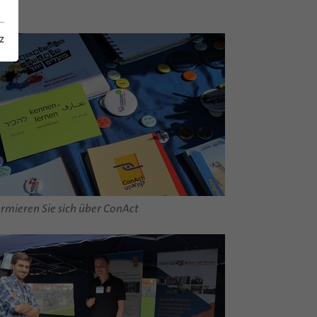
z
ormieren Sie sich über ConAct