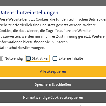
Datenschutzeinstellungen
ENGLISH
LEICHTE SPRACHE
GEBÄRDENS
Diese Website benutzt Cookies, die für den technischen Betrieb de
ÜBER UNS
AKTUELLES
FÖRDERUNG
AUSTAUS
Website erforderlich sind und stets gesetzt werden. Weitere
Cookies, die dazu dienen, die Zugriffe auf unsere Website
auszuwerten, werden nur mit Ihrer Zustimmung gesetzt. Weitere
Informationen hierzu finden Sie in unseren
Datenschutzbestimmungen.
ConAct informiert zum…
Notwendig
Statistiken
Externe Inhalte
v
Alle akzeptieren
Speichern & schließen
um Jugendaustausch auf dem 
Nur notwendige Cookies akzeptieren