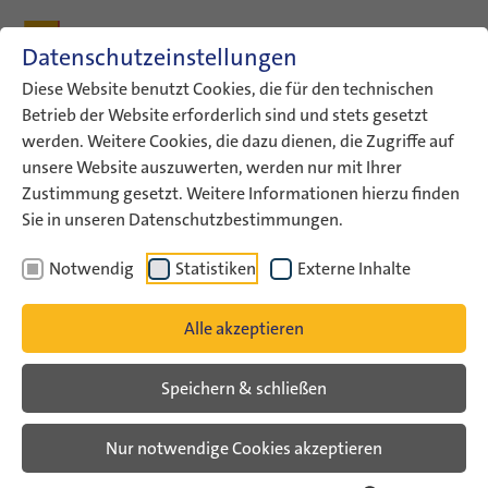
Zum Inhalt
Zum Hauptmenü
Zum Metamenü
Zum Fußleisten-Menü
Zu den Kontaktdaten
Datenschutzeinstellungen
Suche
Diese Website benutzt Cookies, die für den technischen
Betrieb der Website erforderlich sind und stets gesetzt
werden. Weitere Cookies, die dazu dienen, die Zugriffe auf
ConAct
Über uns
Archiv
Veranstaltungsarchiv
unsere Website auszuwerten, werden nur mit Ihrer
ConAct auf dem 34.…
Zustimmung gesetzt. Weitere Informationen hierzu finden
Sie in unseren Datenschutzbestimmungen.
Veranstaltungsarchiv
Notwendig
Statistiken
Externe Inhalte
ConAct auf dem 34.
Alle akzeptieren
Evangelischen Kirchentag in
Hamburg
Speichern & schließen
Nur notwendige Cookies akzeptieren
Veranstaltungsarchiv