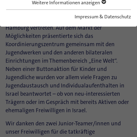
Mit einem breiten Informations- und
Weitere Informationen anzeigen
Beratungsangebot war ConAct vom 1. bis 5. Mai
Impressum & Datenschutz
2013 auf dem 34. Evangelischen Kirchentag in
Hamburg vertreten. Auf dem Markt der
Möglichkeiten präsentierte sich das
Koordinierungszentrum gemeinsam mit den
Jugendwerken und den anderen bilateralen
Einrichtungen im Themenbereich „Eine Welt“.
Neben einer Buttonaktion für Kinder und
Jugendliche wurden vor allem viele Fragen zu
Jugendaustausch und Individualaufenthalten in
Israel beantwortet – ob von neu-interessierten
Trägern oder im Gespräch mit bereits Aktiven oder
ehemaligen Freiwilligen in Israel.
Wir danken den zwei Junior-Teamer/innen und
unser Freiwilligen für die tatkräftige