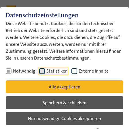
Zum Inhalt
Zum Hauptmenü
Zum Metamenü
Zum Fußleisten-Menü
Zu den Kontaktdaten
Datenschutzeinstellungen
Suche
Diese Website benutzt Cookies, die für den technischen
Betrieb der Website erforderlich sind und stets gesetzt
werden. Weitere Cookies, die dazu dienen, die Zugriffe auf
ConAct
Aktuelles
Shmuel Lederman
unsere Website auszuwerten, werden nur mit Ihrer
Zustimmung gesetzt. Weitere Informationen hierzu finden
Israel nach dem 7. Oktober –
Sie in unseren Datenschutzbestimmungen.
Stimmen aus Jugendarbeit und
Notwendig
Statistiken
Externe Inhalte
Gesellschaft
Alle akzeptieren
Veranstaltungsarchiv
Speichern & schließen
Online-Gespräch mit Shmuel Lederman
Nur notwendige Cookies akzeptieren
**English version below**