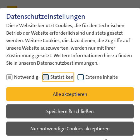
Zum Inhalt
Zum Hauptmenü
Zum Metamenü
Zum Fußleisten-Menü
Zu den Kontaktdaten
Datenschutzeinstellungen
Suche
Diese Website benutzt Cookies, die für den technischen
Betrieb der Website erforderlich sind und stets gesetzt
werden. Weitere Cookies, die dazu dienen, die Zugriffe auf
ConAct
Aktuelles
News von Anderen
unsere Website auszuwerten, werden nur mit Ihrer
Call for Applications:…
Zustimmung gesetzt. Weitere Informationen hierzu finden
Sie in unseren Datenschutzbestimmungen.
News von Anderen
Notwendig
Statistiken
Externe Inhalte
Call for Applications: Shimon-
Alle akzeptieren
Peres-Preis 2020
Speichern & schließen
News von Anderen
Nur notwendige Cookies akzeptieren
Die Stiftung Deutsch-Israelisches
Zukunftsforum und das Auswärtige Amt