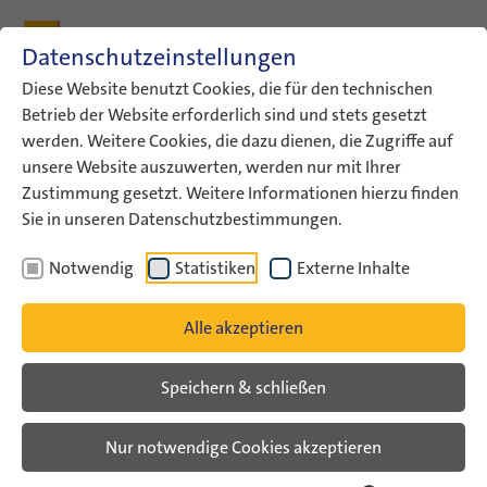
Zum Inhalt
Zum Hauptmenü
Zum Metamenü
Zum Fußleisten-Menü
Zu den Kontaktdaten
Datenschutzeinstellungen
Suche
Diese Website benutzt Cookies, die für den technischen
Betrieb der Website erforderlich sind und stets gesetzt
werden. Weitere Cookies, die dazu dienen, die Zugriffe auf
ConAct
Aktuelles
Yuval Haran
unsere Website auszuwerten, werden nur mit Ihrer
Zustimmung gesetzt. Weitere Informationen hierzu finden
Nach dem Angriff auf Israel –
Sie in unseren Datenschutzbestimmungen.
Stimmen aus Jugendarbeit und
Notwendig
Statistiken
Externe Inhalte
Gesellschaft
Alle akzeptieren
Veranstaltungsarchiv
Speichern & schließen
Online-Gespräch mit Yuval Haran
Nur notwendige Cookies akzeptieren
**English version below**