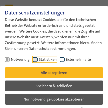
Zum Inhalt
Zum Hauptmenü
Zum Metamenü
Zum Fußleisten-Menü
Zu den Kontaktdaten
Datenschutzeinstellungen
Suche
Diese Website benutzt Cookies, die für den technischen
Betrieb der Website erforderlich sind und stets gesetzt
werden. Weitere Cookies, die dazu dienen, die Zugriffe auf
ConAct
Aktuelles
Dorit Levi
unsere Website auszuwerten, werden nur mit Ihrer
Zustimmung gesetzt. Weitere Informationen hierzu finden
Israel nach dem 7. Oktober –
Sie in unseren Datenschutzbestimmungen.
Stimmen aus Jugendarbeit und
Notwendig
Statistiken
Externe Inhalte
Gesellschaft
Alle akzeptieren
Veranstaltungsarchiv
Speichern & schließen
Online-Gespräch mit Dorit Levi
Nur notwendige Cookies akzeptieren
**English version below**