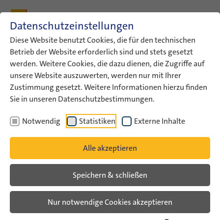
Zum Inhalt
Zum Hauptmenü
Zum Metamenü
Zum Fußleisten-Menü
Zu den Kontaktdaten
Datenschutzeinstellungen
Suche
Diese Website benutzt Cookies, die für den technischen
Betrieb der Website erforderlich sind und stets gesetzt
werden. Weitere Cookies, die dazu dienen, die Zugriffe auf
ConAct
Aktuelles
Hen Maoz
unsere Website auszuwerten, werden nur mit Ihrer
Zustimmung gesetzt. Weitere Informationen hierzu finden
Nach dem Angriff auf Israel –
Sie in unseren Datenschutzbestimmungen.
Stimmen aus Jugendarbeit und
Notwendig
Statistiken
Externe Inhalte
Gesellschaft
Alle akzeptieren
Veranstaltungsarchiv
Speichern & schließen
Online-Gespräch mit Hen Maoz
Nur notwendige Cookies akzeptieren
**English version below**