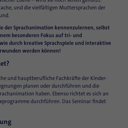
äischer Ebene – wird sie noch selten genutzt.
rache, und die vielfältigen Muttersprachen der
und.
de der Sprachanimation kennenzulernen, selbst
inem besonderen Fokus auf tri- und
 wie durch kreative Sprachspiele und interaktive
berwunden werden können!
net?
che und hauptberufliche Fachkräfte der Kinder-
egegnungen planen oder durchführen und die
prachanimation haben. Ebenso richtet es sich an
fteprogramme durchführen. Das Seminar findet
dung