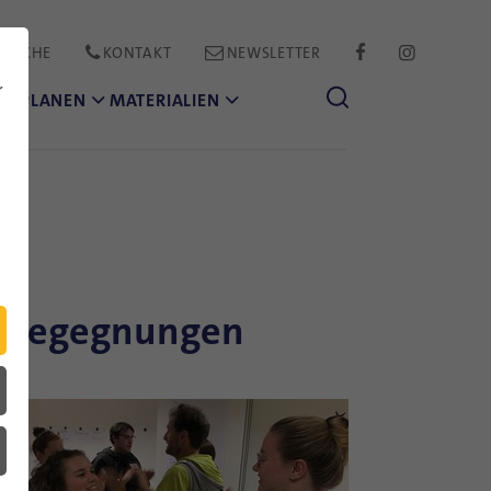
PRACHE
KONTAKT
NEWSLETTER
FACEBOOK
INSTAGR
r
CH PLANEN
MATERIALIEN
en Begegnungen