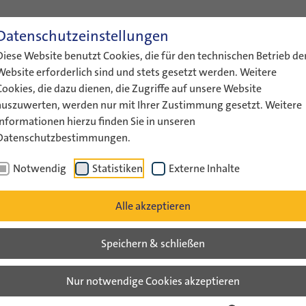
Datenschutzeinstellungen
ENGLISH
LEICHTE SPRACHE
GEBÄRDENS
Diese Website benutzt Cookies, die für den technischen Betrieb de
ÜBER UNS
AKTUELLES
FÖRDERUNG
AUSTAUS
Website erforderlich sind und stets gesetzt werden. Weitere
Cookies, die dazu dienen, die Zugriffe auf unsere Website
auszuwerten, werden nur mit Ihrer Zustimmung gesetzt. Weitere
Informationen hierzu finden Sie in unseren
Datenschutzbestimmungen.
 Sprachanimation…
Notwendig
Statistiken
Externe Inhalte
animation in international
Alle akzeptieren
Speichern & schließen
lnischen Jugendwerk und der
ugendaustausch führt IJAB im
Nur notwendige Cookies akzeptieren
zur Sprachanimation durch – diesmal