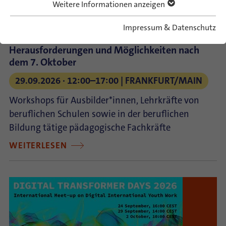
Weitere Informationen anzeigen
Antisemitismus im Kontext von Israel und
Impressum & Datenschutz
Nahostkonflikt. Pädagogische
Herausforderungen und Möglichkeiten nach
dem 7. Oktober
29.09.2026 ⋅ 12:00–17:00
FRANKFURT/MAIN
Workshops für Ausbilder*innen, Lehrkräfte von
beruflichen Schulen sowie in der beruflichen
Bildung tätige pädagogische Fachkräfte
WEITERLESEN