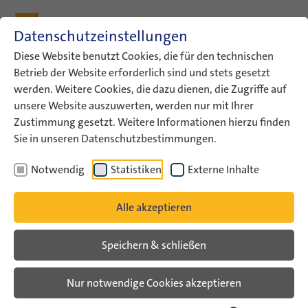
Zum Inhalt
Zum Hauptmenü
Zum Metamenü
Zum Fußleisten-Menü
Zu den Kontaktdaten
Datenschutzeinstellungen
Suche
Diese Website benutzt Cookies, die für den technischen
Betrieb der Website erforderlich sind und stets gesetzt
werden. Weitere Cookies, die dazu dienen, die Zugriffe auf
ConAct
Aktuelles
ConAct-Termine
unsere Website auszuwerten, werden nur mit Ihrer
Zustimmung gesetzt. Weitere Informationen hierzu finden
ConAct-Termine
Sie in unseren Datenschutzbestimmungen.
Notwendig
Statistiken
Externe Inhalte
Alle akzeptieren
Speichern & schließen
Nur notwendige Cookies akzeptieren