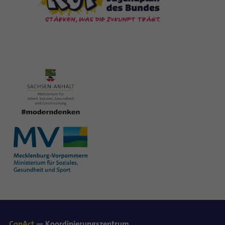
ConAct
— Koordinierungszentrum