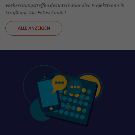
Vorbereitungstreffen des Internationalen Projektteams in
Straßburg. Alle Fotos: ConAct
ALLE ANZEIGEN