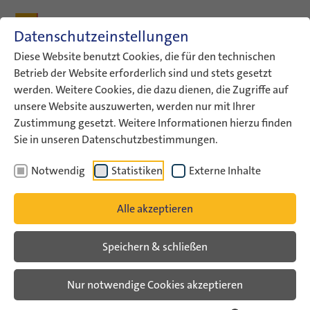
Zum Inhalt
Zum Hauptmenü
Zum Metamenü
Zum Fußleisten-Menü
Zu den Kontaktdaten
Datenschutzeinstellungen
Suche
Diese Website benutzt Cookies, die für den technischen
Betrieb der Website erforderlich sind und stets gesetzt
werden. Weitere Cookies, die dazu dienen, die Zugriffe auf
ConAct
Aktuelles
ConAct-News
unsere Website auszuwerten, werden nur mit Ihrer
„Facing Antisemitism in…
Zustimmung gesetzt. Weitere Informationen hierzu finden
Sie in unseren Datenschutzbestimmungen.
ConAct-News
Notwendig
Statistiken
Externe Inhalte
„Facing Antisemitism in
Alle akzeptieren
Europe!“
Speichern & schließen
Veranstaltungsarchiv
Nur notwendige Cookies akzeptieren
Internationale Jugendarbeit startet
gemeinsames Bildungsprojekt