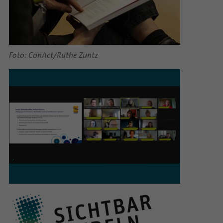
Foto: ConAct/Ruthe Zuntz