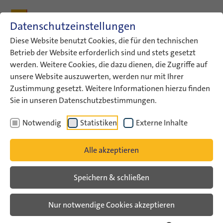
Zum Inhalt
Zum Hauptmenü
Zum Metamenü
Zum Fußleisten-Menü
Zu den Kontaktdaten
Datenschutzeinstellungen
Suche
Diese Website benutzt Cookies, die für den technischen
Betrieb der Website erforderlich sind und stets gesetzt
werden. Weitere Cookies, die dazu dienen, die Zugriffe auf
ConAct
Aktuelles
ConAct-News
unsere Website auszuwerten, werden nur mit Ihrer
ConAct stellt Methoden zu…
Zustimmung gesetzt. Weitere Informationen hierzu finden
Sie in unseren Datenschutzbestimmungen.
ConAct-News
Notwendig
Statistiken
Externe Inhalte
ConAct stellt Methoden zu
Alle akzeptieren
antisemitismussensibler
Bildungs- und
Speichern & schließen
Begegnungsarbeit vor
Nur notwendige Cookies akzeptieren