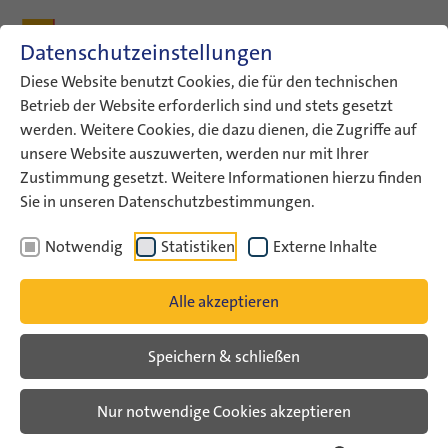
Zum Inhalt
Zum Hauptmenü
Zum Metamenü
Zum Fußleisten-Menü
Zu den Kontaktdaten
Datenschutzeinstellungen
Suche
Diese Website benutzt Cookies, die für den technischen
Betrieb der Website erforderlich sind und stets gesetzt
werden. Weitere Cookies, die dazu dienen, die Zugriffe auf
ConAct
Aktuelles
ConAct-News
unsere Website auszuwerten, werden nur mit Ihrer
Aktuelle Information zur…
Zustimmung gesetzt. Weitere Informationen hierzu finden
Sie in unseren Datenschutzbestimmungen.
ConAct-News
Notwendig
Statistiken
Externe Inhalte
Aktuelle Information zur
Alle akzeptieren
Förderung von Deutsch-
Israelischen
Speichern & schließen
Austauschprojekten
Nur notwendige Cookies akzeptieren