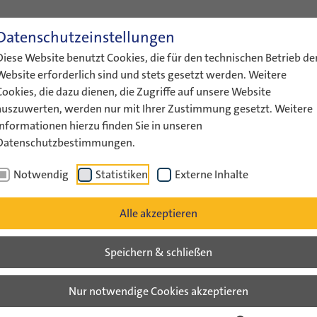
Datenschutzeinstellungen
ENGLISH
LEICHTE SPRACHE
GEBÄRDENS
Diese Website benutzt Cookies, die für den technischen Betrieb de
ÜBER UNS
AKTUELLES
FÖRDERUNG
AUSTAUS
Website erforderlich sind und stets gesetzt werden. Weitere
Cookies, die dazu dienen, die Zugriffe auf unsere Website
auszuwerten, werden nur mit Ihrer Zustimmung gesetzt. Weitere
Informationen hierzu finden Sie in unseren
Datenschutzbestimmungen.
Notwendig
Statistiken
Externe Inhalte
Alle akzeptieren
Speichern & schließen
chied von Yaron Abramov
Nur notwendige Cookies akzeptieren
li 2013