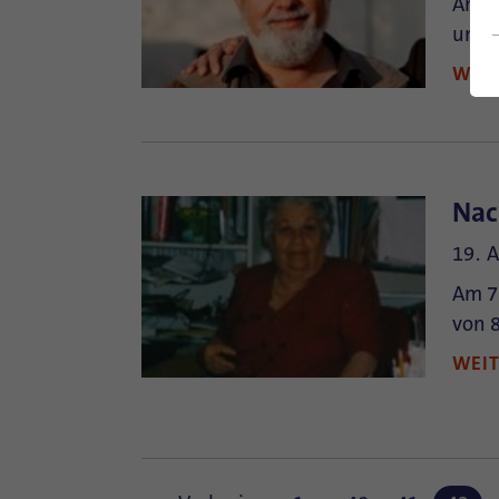
Am 24
und 
WEI
Nac
19. 
Am 7.
von 8
WEI