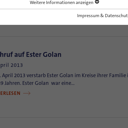
. Juni 2013 verstarb Yaron Abramov – der Krebs war am 
Weitere Informationen anzeigen
gekämpft hat. Yaron Abramov war einer…
Impressum & Datenschut
TERLESEN
hruf auf Ester Golan
April 2013
 April 2013 verstarb Ester Golan im Kreise ihrer Famili
9 Jahren. Ester Golan war eine…
TERLESEN