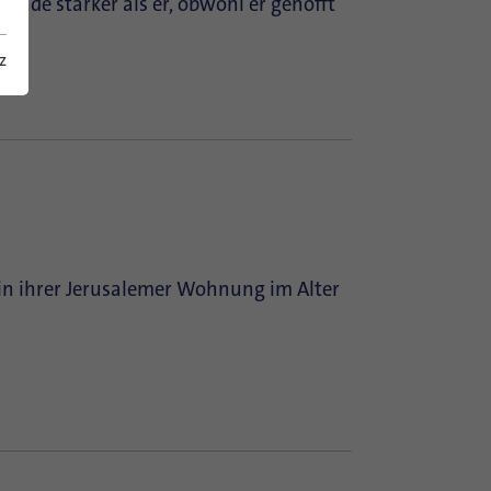
Ende stärker als er, obwohl er gehofft
z
e in ihrer Jerusalemer Wohnung im Alter