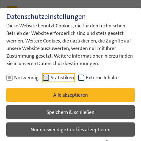
Zum Inhalt
Zum Hauptmenü
Zum Metamenü
Zum Fußleisten-Menü
Zu den Kontaktdaten
Datenschutzeinstellungen
Suche
Diese Website benutzt Cookies, die für den technischen
Betrieb der Website erforderlich sind und stets gesetzt
werden. Weitere Cookies, die dazu dienen, die Zugriffe auf
ConAct
Über uns
Archiv
Veranstaltungsarchiv
unsere Website auszuwerten, werden nur mit Ihrer
Veranstaltungsarchiv Liste
Zustimmung gesetzt. Weitere Informationen hierzu finden
Sie in unseren Datenschutzbestimmungen.
Veranstaltungsarchiv
Notwendig
Statistiken
Externe Inhalte
Alle akzeptieren
Speichern & schließen
Nur notwendige Cookies akzeptieren