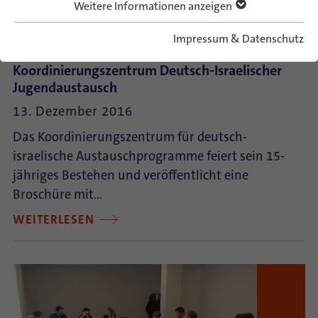
Weitere Informationen anzeigen
Impressum & Datenschutz
Jubiläum: 15 Jahre ConAct –
Koordinierungszentrum Deutsch-Israelischer
Jugendaustausch
13. Dezember 2016
Das Koordinierungszentrum für deutsch-
israelische Austauschprogramme feiert sein 15-
jähriges Bestehen und veröffentlicht eine
Broschüre mit…
WEITERLESEN