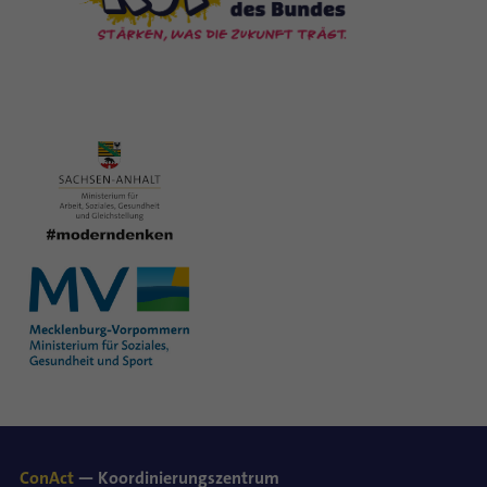
ConAct
— Koordinierungszentrum