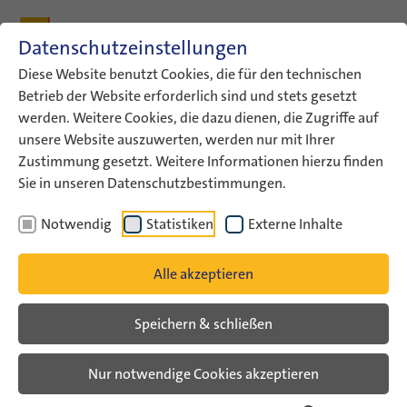
Zum Inhalt
Zum Hauptmenü
Zum Metamenü
Zum Fußleisten-Menü
Zu den Kontaktdaten
Datenschutzeinstellungen
Suche
Diese Website benutzt Cookies, die für den technischen
Betrieb der Website erforderlich sind und stets gesetzt
werden. Weitere Cookies, die dazu dienen, die Zugriffe auf
ConAct
Über uns
Archiv
Veranstaltungsarchiv
unsere Website auszuwerten, werden nur mit Ihrer
Veranstaltungsarchiv Liste
Zustimmung gesetzt. Weitere Informationen hierzu finden
Sie in unseren Datenschutzbestimmungen.
Veranstaltungsarchiv
Notwendig
Statistiken
Externe Inhalte
Katalog zum Kunst- und Ausstellungsprojekt
Alle akzeptieren
‚Gemeinsam Handeln‘ erhältlich!
29. Dezember 2011
Speichern & schließen
Der Katalog zur Ausstellung ‚Gemeinsam Handeln‘
ist fertig gestellt. Die Ausstellung entstand unter
Nur notwendige Cookies akzeptieren
Einbindung deutsch-israelischer…