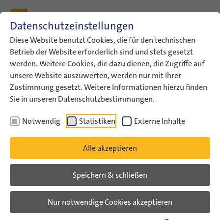
Zum Inhalt
Zum Hauptmenü
Zum Metamenü
Zum Fußleisten-Menü
Zu den Kontaktdaten
Datenschutzeinstellungen
Suche
Diese Website benutzt Cookies, die für den technischen
Betrieb der Website erforderlich sind und stets gesetzt
werden. Weitere Cookies, die dazu dienen, die Zugriffe auf
ConAct
Über uns
Archiv
Veranstaltungsarchiv
unsere Website auszuwerten, werden nur mit Ihrer
Veranstaltungsarchiv Liste
Zustimmung gesetzt. Weitere Informationen hierzu finden
Sie in unseren Datenschutzbestimmungen.
Veranstaltungsarchiv
Notwendig
Statistiken
Externe Inhalte
Alle akzeptieren
Speichern & schließen
Nur notwendige Cookies akzeptieren