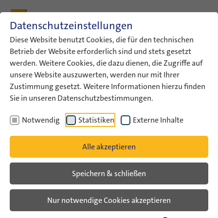
Zum Inhalt
Zum Hauptmenü
Zum Metamenü
Zum Fußleisten-Menü
Zu den Kontaktdaten
Datenschutzeinstellungen
Suche
Diese Website benutzt Cookies, die für den technischen
Betrieb der Website erforderlich sind und stets gesetzt
werden. Weitere Cookies, die dazu dienen, die Zugriffe auf
ConAct
Über uns
Archiv
Veranstaltungsarchiv
unsere Website auszuwerten, werden nur mit Ihrer
Veranstaltungsarchiv Liste
Zustimmung gesetzt. Weitere Informationen hierzu finden
Sie in unseren Datenschutzbestimmungen.
Veranstaltungsarchiv
Notwendig
Statistiken
Externe Inhalte
Alle akzeptieren
Speichern & schließen
Nur notwendige Cookies akzeptieren