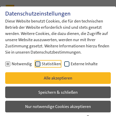
Zum Inhalt
Zum Hauptmenü
Zum Metamenü
Zum Fußleisten-Menü
Zu den Kontaktdaten
Datenschutzeinstellungen
Suche
Diese Website benutzt Cookies, die für den technischen
Betrieb der Website erforderlich sind und stets gesetzt
werden. Weitere Cookies, die dazu dienen, die Zugriffe auf
ConAct
Über uns
Archiv
Veranstaltungsarchiv
unsere Website auszuwerten, werden nur mit Ihrer
Veranstaltungsarchiv Liste
Zustimmung gesetzt. Weitere Informationen hierzu finden
Sie in unseren Datenschutzbestimmungen.
Veranstaltungsarchiv
Notwendig
Statistiken
Externe Inhalte
"Meeting for Matching" - Kom-Mit-Nadev lud
Alle akzeptieren
zur Vorbereitung des 4. Programmjahres zum
Treffen nach Berlin
Speichern & schließen
26. November 2012
Zur Vorbereitung des vierten Freiwilligenjahres
Nur notwendige Cookies akzeptieren
von Kom-Mit-Nadev haben sich vom 19.-20.