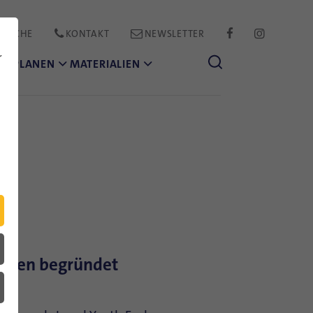
PRACHE
KONTAKT
NEWSLETTER
FACEBOOK
INSTAGR
r
CH PLANEN
MATERIALIEN
aften begründet