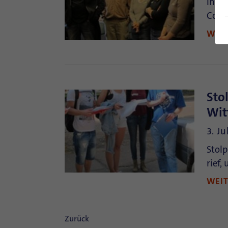
In Ko
Counc
WEI
Sto
Wit
3. Ju
Stolp
rief,
WEI
Zurück