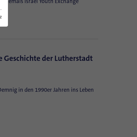
A; ehemals Israel Youth Exchange
z
he Geschichte der Lutherstadt
r Demnig in den 1990er Jahren ins Leben