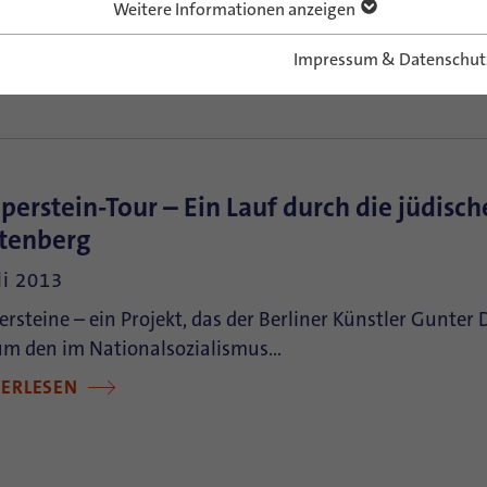
operation mit der Israel Youth Exchange Authority (IYE
Weitere Informationen anzeigen
il (IYEC)) führte ConAct in zwei Teilen…
Impressum & Datenschut
TERLESEN
lperstein-Tour – Ein Lauf durch die jüdisc
tenberg
li 2013
ersteine – ein Projekt, das der Berliner Künstler Gunte
 um den im Nationalsozialismus…
TERLESEN