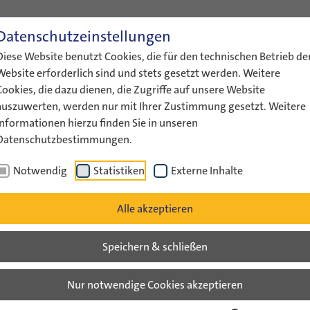
Datenschutzeinstellungen
ENGLISH
LEICHTE SPRACHE
GEBÄRDENS
Diese Website benutzt Cookies, die für den technischen Betrieb de
ÜBER UNS
AKTUELLES
FÖRDERUNG
AUSTAUS
Website erforderlich sind und stets gesetzt werden. Weitere
Cookies, die dazu dienen, die Zugriffe auf unsere Website
auszuwerten, werden nur mit Ihrer Zustimmung gesetzt. Weitere
Informationen hierzu finden Sie in unseren
Datenschutzbestimmungen.
Veranstaltungsarchiv Liste
Notwendig
Statistiken
Externe Inhalte
v
Alle akzeptieren
Speichern & schließen
 Con-T-Acts - Auch 2013 neue Partnersch
Nur notwendige Cookies akzeptieren
li 2013