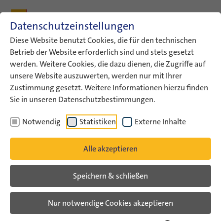
Zum Inhalt
Zum Hauptmenü
Zum Metamenü
Zum Fußleisten-Menü
Zu den Kontaktdaten
Datenschutzeinstellungen
Suche
Diese Website benutzt Cookies, die für den technischen
Betrieb der Website erforderlich sind und stets gesetzt
werden. Weitere Cookies, die dazu dienen, die Zugriffe auf
ConAct
Über uns
Archiv
Veranstaltungsarchiv
unsere Website auszuwerten, werden nur mit Ihrer
Veranstaltungsarchiv Liste
Zustimmung gesetzt. Weitere Informationen hierzu finden
Sie in unseren Datenschutzbestimmungen.
Veranstaltungsarchiv
Notwendig
Statistiken
Externe Inhalte
Alle akzeptieren
Speichern & schließen
Nur notwendige Cookies akzeptieren