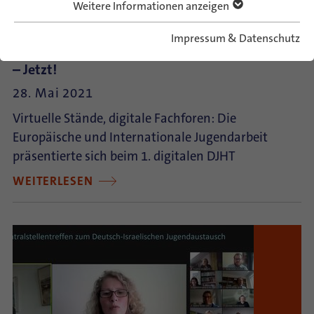
Weitere Informationen anzeigen
Impressum & Datenschutz
ConAct auf dem 17. DJHT: Wir machen Zukunft
– Jetzt!
28. Mai 2021
Virtuelle Stände, digitale Fachforen: Die
Europäische und Internationale Jugendarbeit
präsentierte sich beim 1. digitalen DJHT
WEITERLESEN