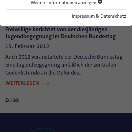
Weitere Informationen anzeigen
Impressum & Datenschutz
"Stadt der Täter - Stadt der Opfer" ConAct-
Freiwillige berichtet von der diesjährigen
Jugendbegegnung im Deutschen Bundestag
15. Februar 2012
Auch 2012 veranstaltete der Deutsche Bundestag
eine Jugendbegegnung anläßlich der zentralen
Gedenkstunde an die Opfer des…
WEITERLESEN
Zurück