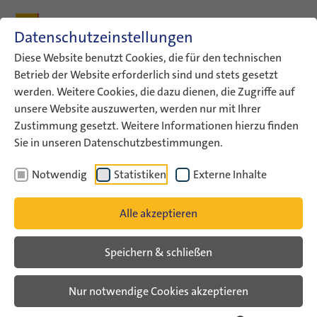
Zum Inhalt
Zum Hauptmenü
Zum Metamenü
Zum Fußleisten-Menü
Zu den Kontaktdaten
Datenschutzeinstellungen
Suche
Diese Website benutzt Cookies, die für den technischen
Betrieb der Website erforderlich sind und stets gesetzt
werden. Weitere Cookies, die dazu dienen, die Zugriffe auf
ConAct
Über uns
Archiv
Veranstaltungsarchiv
unsere Website auszuwerten, werden nur mit Ihrer
Veranstaltungsarchiv Liste
Zustimmung gesetzt. Weitere Informationen hierzu finden
Sie in unseren Datenschutzbestimmungen.
Veranstaltungsarchiv
Notwendig
Statistiken
Externe Inhalte
Alle akzeptieren
Speichern & schließen
Nur notwendige Cookies akzeptieren