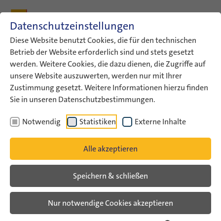
Zum Inhalt
Zum Hauptmenü
Zum Metamenü
Zum Fußleisten-Menü
Zu den Kontaktdaten
Datenschutzeinstellungen
Suche
Diese Website benutzt Cookies, die für den technischen
Betrieb der Website erforderlich sind und stets gesetzt
werden. Weitere Cookies, die dazu dienen, die Zugriffe auf
ConAct
Über uns
Archiv
Veranstaltungsarchiv
unsere Website auszuwerten, werden nur mit Ihrer
Veranstaltungsarchiv Liste
Zustimmung gesetzt. Weitere Informationen hierzu finden
Sie in unseren Datenschutzbestimmungen.
Veranstaltungsarchiv
Notwendig
Statistiken
Externe Inhalte
Alle akzeptieren
Speichern & schließen
Nur notwendige Cookies akzeptieren