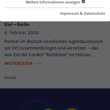
Weitere Informationen anzeigen
Impressum & Datenschutz
ConAct-Connect-Tage gut besucht - in Leipzig -
Kiel – Berlin
6. Februar 2010
Partner im deutsch-israelischen Jugendaustausch
vor Ort zusammenbringen und vernetzen – das
war Ziel der ConAct-''Rundreise'' im Februar…
WEITERLESEN
Zurück