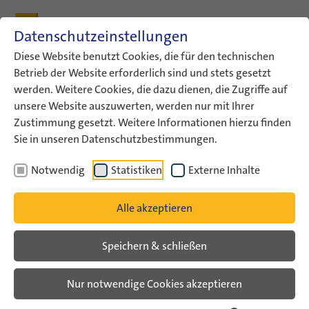
Zum Inhalt
Zum Hauptmenü
Zum Metamenü
Zum Fußleisten-Menü
Zu den Kontaktdaten
Datenschutzeinstellungen
Suche
Diese Website benutzt Cookies, die für den technischen
Betrieb der Website erforderlich sind und stets gesetzt
werden. Weitere Cookies, die dazu dienen, die Zugriffe auf
ConAct
Aktuelles
News von Anderen
unsere Website auszuwerten, werden nur mit Ihrer
Zustimmung gesetzt. Weitere Informationen hierzu finden
News von Anderen
Sie in unseren Datenschutzbestimmungen.
Notwendig
Statistiken
Externe Inhalte
Alle akzeptieren
Speichern & schließen
Nur notwendige Cookies akzeptieren