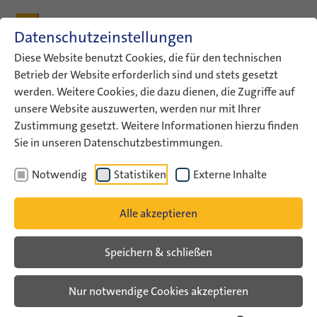
Zum Inhalt
Zum Hauptmenü
Zum Metamenü
Zum Fußleisten-Menü
Zu den Kontaktdaten
Datenschutzeinstellungen
Suche
Diese Website benutzt Cookies, die für den technischen
Betrieb der Website erforderlich sind und stets gesetzt
werden. Weitere Cookies, die dazu dienen, die Zugriffe auf
ConAct
Aktuelles
ConAct-News
unsere Website auszuwerten, werden nur mit Ihrer
Zustimmung gesetzt. Weitere Informationen hierzu finden
ConAct-News
Sie in unseren Datenschutzbestimmungen.
Notwendig
Statistiken
Externe Inhalte
Alle akzeptieren
Speichern & schließen
Nur notwendige Cookies akzeptieren