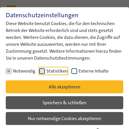
Zum Inhalt
Zum Hauptmenü
Zum Metamenü
Zum Fußleisten-Menü
Zu den Kontaktdaten
Datenschutzeinstellungen
Suche
Diese Website benutzt Cookies, die für den technischen
Betrieb der Website erforderlich sind und stets gesetzt
werden. Weitere Cookies, die dazu dienen, die Zugriffe auf
ConAct
Aktuelles
ConAct-News
unsere Website auszuwerten, werden nur mit Ihrer
Zustimmung gesetzt. Weitere Informationen hierzu finden
ConAct-News
Sie in unseren Datenschutzbestimmungen.
Notwendig
Statistiken
Externe Inhalte
Alle akzeptieren
Speichern & schließen
Nur notwendige Cookies akzeptieren