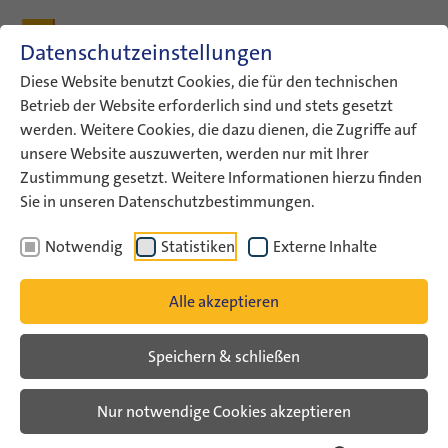
Zum Inhalt
Zum Hauptmenü
Zum Metamenü
Zum Fußleisten-Menü
Zu den Kontaktdaten
Datenschutzeinstellungen
Suche
Diese Website benutzt Cookies, die für den technischen
Betrieb der Website erforderlich sind und stets gesetzt
werden. Weitere Cookies, die dazu dienen, die Zugriffe auf
ConAct
Aktuelles
ConAct-News
unsere Website auszuwerten, werden nur mit Ihrer
Zustimmung gesetzt. Weitere Informationen hierzu finden
ConAct-News
Sie in unseren Datenschutzbestimmungen.
Notwendig
Statistiken
Externe Inhalte
Alle akzeptieren
Speichern & schließen
Nur notwendige Cookies akzeptieren