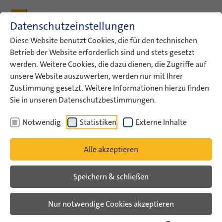
Zum Inhalt
Zum Hauptmenü
Zum Metamenü
Zum Fußleisten-Menü
Zu den Kontaktdaten
Datenschutzeinstellungen
Suche
Diese Website benutzt Cookies, die für den technischen
Betrieb der Website erforderlich sind und stets gesetzt
werden. Weitere Cookies, die dazu dienen, die Zugriffe auf
ConAct
Aktuelles
ConAct-News
unsere Website auszuwerten, werden nur mit Ihrer
Zustimmung gesetzt. Weitere Informationen hierzu finden
ConAct-News
Sie in unseren Datenschutzbestimmungen.
Notwendig
Statistiken
Externe Inhalte
Alle akzeptieren
Speichern & schließen
Nur notwendige Cookies akzeptieren